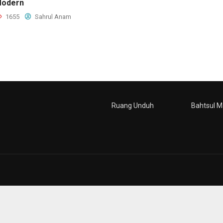
odern
1655
Sahrul Anam
Ruang Unduh
Bahtsul M