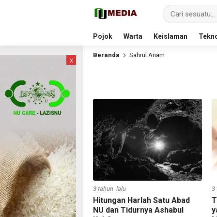
Pojok
Warta
Keislaman
Tekno
Beranda
Sahrul Anam
x
3 tahun lalu
3
Hitungan Harlah Satu Abad
T
NU dan Tidurnya Ashabul
y