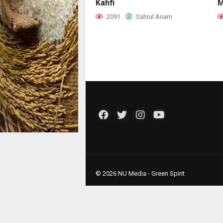
Kahfi
M
2091
Sahrul Anam
© 2026 NU Media - Green Spirit