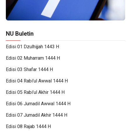
NU Buletin
Edisi 01 Dzulhijjah 1443 H
Edisi 02 Muharram 1444 H
Edisi 03 Shafar 1444 H
Edisi 04 Rabi’ul Awwal 1444 H
Edisi 05 Rabi’ul Akhir 1444 H
Edisi 06
J
u
m
a
d
i
l
A
w
w
a
l
1444 H
Edisi 07 Jumadil Akhir
1444 H
Edisi 08 Rajab
1444 H