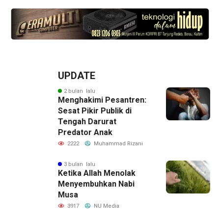
UPDATE
2 bulan lalu
Menghakimi Pesantren:
Sesat Pikir Publik di
Tengah Darurat
Predator Anak
2222
Muhammad Rizani
3 bulan lalu
Ketika Allah Menolak
Menyembuhkan Nabi
Musa
3917
NU Media