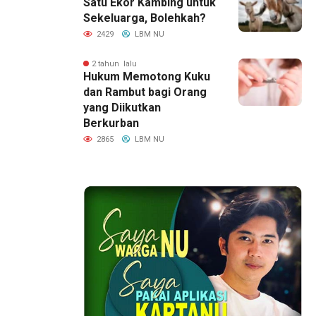
Satu Ekor Kambing untuk
Sekeluarga, Bolehkah?
2429
LBM NU
2 tahun lalu
Hukum Memotong Kuku
dan Rambut bagi Orang
yang Diikutkan
Berkurban
2865
LBM NU