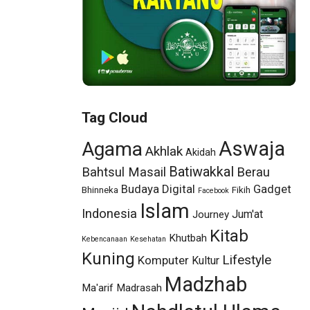
Tag Cloud
Aswaja
Agama
Akhlak
Akidah
Batiwakkal
Bahtsul Masail
Berau
Budaya
Digital
Gadget
Bhinneka
Fikih
Facebook
Islam
Indonesia
Jum'at
Journey
Kitab
Khutbah
Kebencanaan
Kesehatan
Kuning
Lifestyle
Komputer
Kultur
Madzhab
Ma'arif
Madrasah