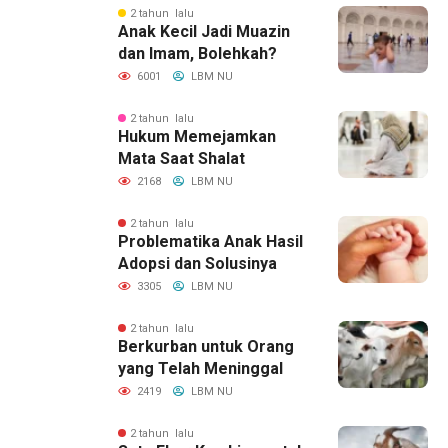
2 tahun lalu
Anak Kecil Jadi Muazin
dan Imam, Bolehkah?
6001
LBM NU
2 tahun lalu
Hukum Memejamkan
Mata Saat Shalat
2168
LBM NU
2 tahun lalu
Problematika Anak Hasil
Adopsi dan Solusinya
3305
LBM NU
2 tahun lalu
Berkurban untuk Orang
yang Telah Meninggal
2419
LBM NU
2 tahun lalu