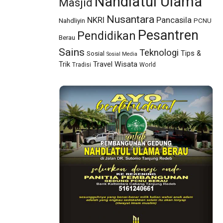
Nahdlatul Ulama
Masjid
Nusantara
NKRI
Pancasila
Nahdliyin
PCNU
Pesantren
Pendidikan
Berau
Sains
Teknologi
Tips &
Sosial
Sosial Media
Travel
Wisata
Trik
Tradisi
World