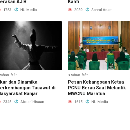
erakan AJIB
Kahfi
1753
NU Media
2089
Sahrul Anam
 tahun lalu
3 tahun lalu
kar dan Dinamika
Pesan Kebangsaan Ketua
erkembangan Tasawuf di
PCNU Berau Saat Melantik
asyarakat Banjar
MWCNU Maratua
2345
Abqari Hisaan
1615
NU Media