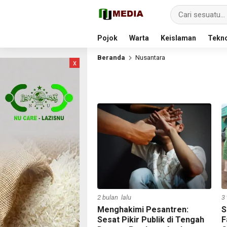
Pojok
Warta
Keislaman
Tekno
Beranda
Nusantara
x
2 bulan lalu
3
Menghakimi Pesantren:
S
Sesat Pikir Publik di Tengah
F