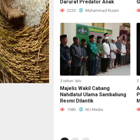
Darurat Predator Anak
G
2220
Muhammad Rizani
3 tahun lalu
3
Majelis Wakil Cabang
A
Nahdlatul Ulama Sambaliung
P
Resmi Dilantik
M
1580
NU Media