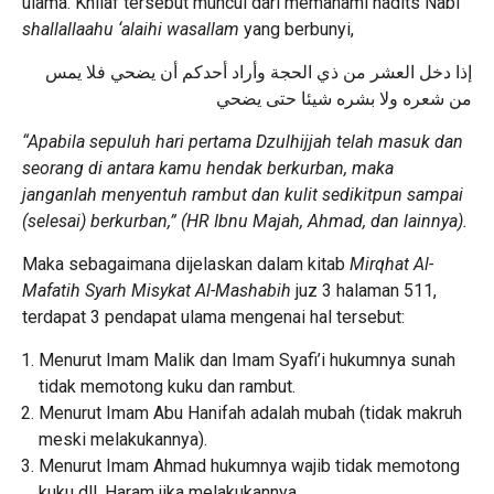
ulama. Khilaf tersebut muncul dari memahami hadits Nabi
shallallaahu ‘alaihi wasallam
yang berbunyi,
إذا دخل العشر من ذي الحجة وأراد أحدكم أن يضحي فلا يمس
من شعره ولا بشره شيئا حتى يضحي
“Apabila sepuluh hari pertama Dzulhijjah telah masuk dan
seorang di antara kamu hendak berkurban, maka
janganlah menyentuh rambut dan kulit sedikitpun sampai
(selesai) berkurban,” (HR Ibnu Majah, Ahmad, dan lainnya).
Maka sebagaimana dijelaskan dalam kitab
Mirqhat Al-
Mafatih Syarh Misykat Al-Mashabih
juz 3 halaman 511,
terdapat 3 pendapat ulama mengenai hal tersebut:
Menurut Imam Malik dan Imam Syafi’i hukumnya sunah
tidak memotong kuku dan rambut.
Menurut Imam Abu Hanifah adalah mubah (tidak makruh
meski melakukannya).
Menurut Imam Ahmad hukumnya wajib tidak memotong
kuku dll. Haram jika melakukannya.