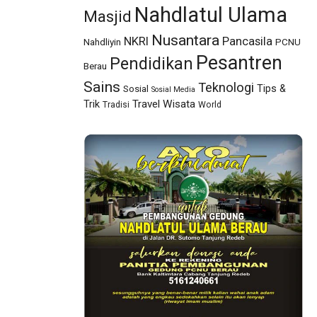
Nahdlatul Ulama
Masjid
Nusantara
NKRI
Pancasila
Nahdliyin
PCNU
Pesantren
Pendidikan
Berau
Sains
Teknologi
Tips &
Sosial
Sosial Media
Travel
Wisata
Trik
Tradisi
World