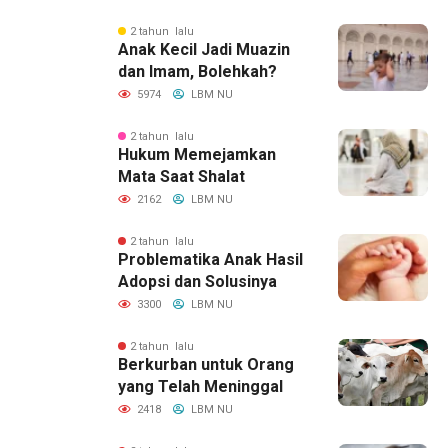
2 tahun lalu
Anak Kecil Jadi Muazin
dan Imam, Bolehkah?
5974
LBM NU
2 tahun lalu
Hukum Memejamkan
Mata Saat Shalat
2162
LBM NU
2 tahun lalu
Problematika Anak Hasil
Adopsi dan Solusinya
3300
LBM NU
2 tahun lalu
Berkurban untuk Orang
yang Telah Meninggal
2418
LBM NU