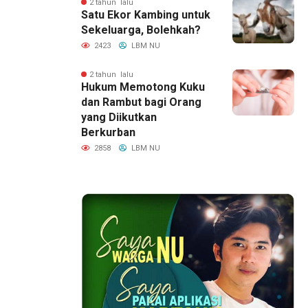
2 tahun lalu
Satu Ekor Kambing untuk
Sekeluarga, Bolehkah?
2423
LBM NU
2 tahun lalu
Hukum Memotong Kuku
dan Rambut bagi Orang
yang Diikutkan
Berkurban
2858
LBM NU