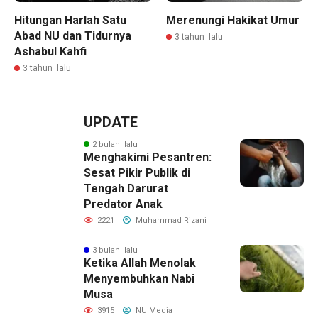
Hitungan Harlah Satu
Merenungi Hakikat Umur
Abad NU dan Tidurnya
3 tahun lalu
Ashabul Kahfi
3 tahun lalu
UPDATE
2 bulan lalu
Menghakimi Pesantren:
Sesat Pikir Publik di
Tengah Darurat
Predator Anak
2221
Muhammad Rizani
3 bulan lalu
Ketika Allah Menolak
Menyembuhkan Nabi
Musa
3915
NU Media