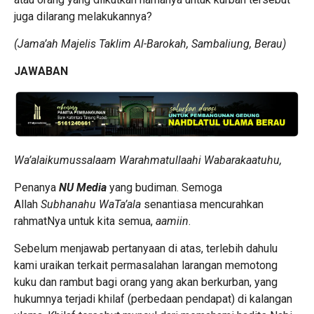
juga dilarang melakukannya?
(Jama’ah Majelis Taklim Al-Barokah, Sambaliung, Berau)
JAWABAN
Wa’
alaikum
ussalaam
Warahmatullaahi Wabarakaatuhu,
Penanya
NU Media
yang budiman. Semoga
Allah
Subhanahu WaTa’ala
senantiasa mencurahkan
rahmatNya untuk kita semua,
aamiin
.
Sebelum menjawab pertanyaan di atas, terlebih dahulu
kami uraikan terkait permasalahan larangan memotong
kuku dan rambut bagi orang yang akan berkurban, yang
hukumnya terjadi khilaf (perbedaan pendapat) di kalangan