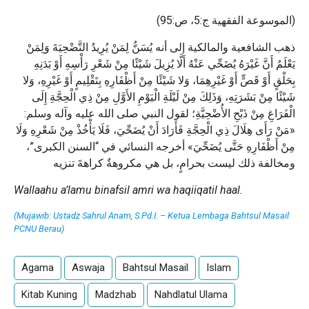
(الموسوعة الفقهية ج:5، ص:95)
ذهب الشافعية والمالكية إلى أنه يُسَنُّ لِمَنْ يُرِيدُ التَّضْحِيَةَ وَلِمَنْ
يَعْلَمُ أَنَّ غَيْرَهُ يُضَحِّي عَنْهُ أَلَّا يُزِيلَ شَيْئًا مِنْ شَعْرِ رَأْسِهِ أَوْ بَدَنِهِ
بِحَلْقٍ أَوْ قَصٍّ أَوْ غَيْرِهِمَا، وَلا شَيْئًا مِنْ أَظْفَارِهِ بِتَقْلِيمٍ أَوْ غَيْرِهِ، وَلا
شَيْئًا مِنْ بَشَرَتِهِ، وَذَلِكَ مِنْ لَيْلَةِ الْيَوْمِ الأَوَّلِ مِنْ ذِي الْحِجَّةِ إِلَى
الْفَرَاغِ مِنْ ذَبْحِ الأُضْحِيَّةِ؛ لقول النبي صلى الله عليه وآله وسلم:
«مَنْ رَأَى هِلَالَ ذِي الْحِجَّةِ فَأَرَادَ أَنْ يُضَحِّيَ، فَلَا يَأْخُذْ مِنْ شَعْرِهِ وَلَا
مِنْ أَظْفَارِهِ حَتَّى يُضَحِّيَ» أخرجه النسائي في “السنن الكبرى”،
ومخالفة ذلك ليست بحرامٍ، بل هي مكروهةٌ كراهةَ تنزيه
Wallaahu a’lamu binafsil amri wa haqiiqatil haal.
(Mujawib: Ustadz Sahrul Anam, S.Pd.I. – Ketua Lembaga Bahtsul Masail
PCNU Berau)
Agama
Aswaja
Bahtsul Masail
Islam
Kitab Kuning
Madzhab
Nahdlatul Ulama