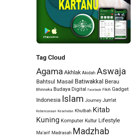
Tag Cloud
Aswaja
Agama
Akhlak
Akidah
Batiwakkal
Bahtsul Masail
Berau
Budaya
Digital
Gadget
Bhinneka
Fikih
Facebook
Islam
Indonesia
Jum'at
Journey
Kitab
Khutbah
Kebencanaan
Kesehatan
Kuning
Lifestyle
Komputer
Kultur
Madzhab
Ma'arif
Madrasah