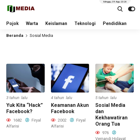
Minggu, 09 Agu 2026
Pojok
Warta
Keislaman
Teknologi
Pendidikan
Beranda
Sosial Media
3 tahun lalu
4 tahun lalu
5 tahun lalu
Yuk Kita “Hack”
Keamanan Akun
Sosial Media
Facebook?
Facebook
dan
Kekhawatiran
1682
Firyal
2002
Firyal
Orang Tua
Alfarisi
Alfarisi
976
Vernandi Hidayat