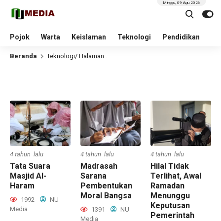
Minggu, 09 Agu 2026
Pojok
Warta
Keislaman
Teknologi
Pendidikan
Beranda
Teknologi
/ Halaman :
4 tahun lalu
4 tahun lalu
4 tahun lalu
Tata Suara
Madrasah
Hilal Tidak
Masjid Al-
Sarana
Terlihat, Awal
Haram
Pembentukan
Ramadan
Moral Bangsa
Menunggu
1992
NU
Keputusan
Media
1391
NU
Pemerintah
Media