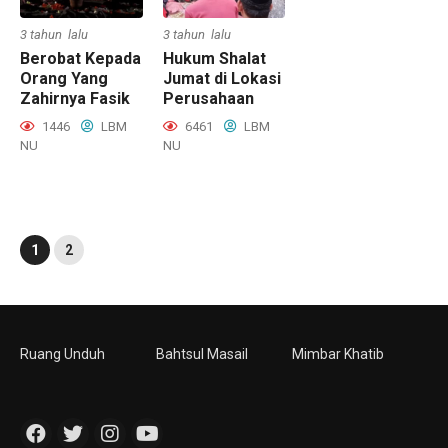
3 tahun lalu
3 tahun lalu
Berobat Kepada
Hukum Shalat
Orang Yang
Jumat di Lokasi
Zahirnya Fasik
Perusahaan
1446
LBM
6461
LBM
NU
NU
1
2
Ruang Unduh
Bahtsul Masail
Mimbar Khatib