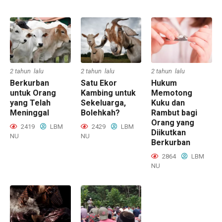
2 tahun lalu
2 tahun lalu
2 tahun lalu
Berkurban
Satu Ekor
Hukum
untuk Orang
Kambing untuk
Memotong
yang Telah
Sekeluarga,
Kuku dan
Meninggal
Bolehkah?
Rambut bagi
Orang yang
2419
LBM
2429
LBM
Diikutkan
NU
NU
Berkurban
2864
LBM
NU