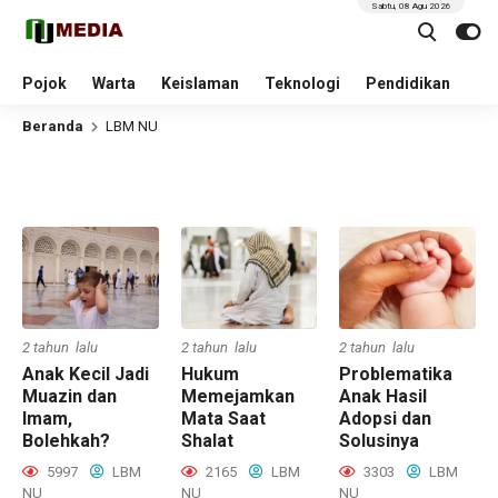
Sabtu, 08 Agu 2026
Pojok
Warta
Keislaman
Teknologi
Pendidikan
Beranda
LBM NU
2 tahun lalu
2 tahun lalu
2 tahun lalu
Anak Kecil Jadi
Hukum
Problematika
Muazin dan
Memejamkan
Anak Hasil
Imam,
Mata Saat
Adopsi dan
Bolehkah?
Shalat
Solusinya
5997
LBM
2165
LBM
3303
LBM
NU
NU
NU