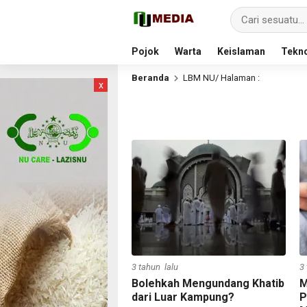
Pojok
Warta
Keislaman
Tekno
Beranda
LBM NU
/ Halaman :
x
3 tahun lalu
3
Bolehkah Mengundang Khatib
M
dari Luar Kampung?
P