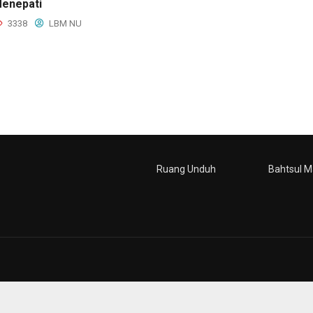
enepati
3338
LBM NU
Ruang Unduh
Bahtsul M