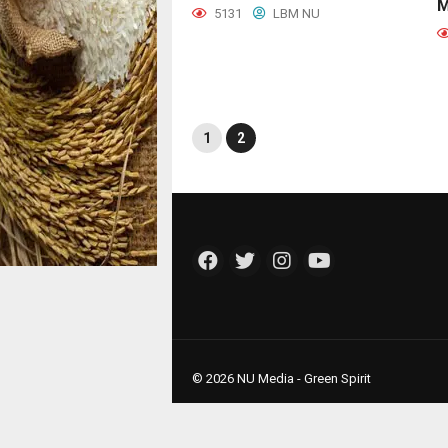
M
5131
LBM NU
1
2
© 2026 NU Media - Green Spirit