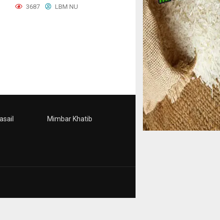
3687
LBM NU
asail
Mimbar Khatib