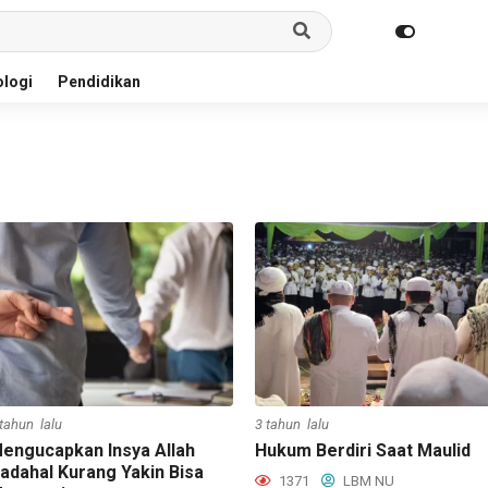
logi
Pendidikan
 tahun lalu
3 tahun lalu
engucapkan Insya Allah
Hukum Berdiri Saat Maulid
adahal Kurang Yakin Bisa
1371
LBM NU