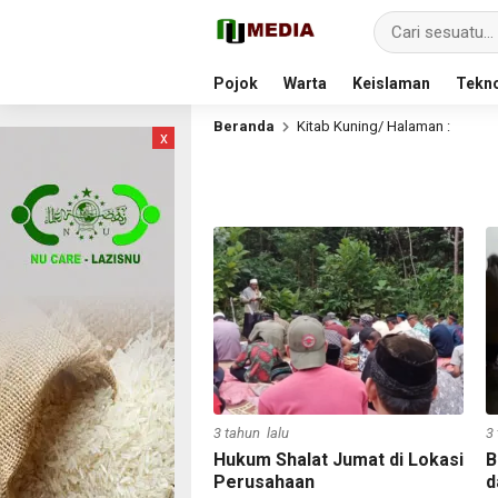
Pojok
Warta
Keislaman
Tekno
Beranda
Kitab Kuning
/ Halaman :
x
3 tahun lalu
3
Hukum Shalat Jumat di Lokasi
B
Perusahaan
d