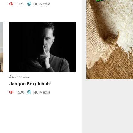
1871
NU Media
3 tahun lalu
Jangan Berghibah!
1530
NU Media