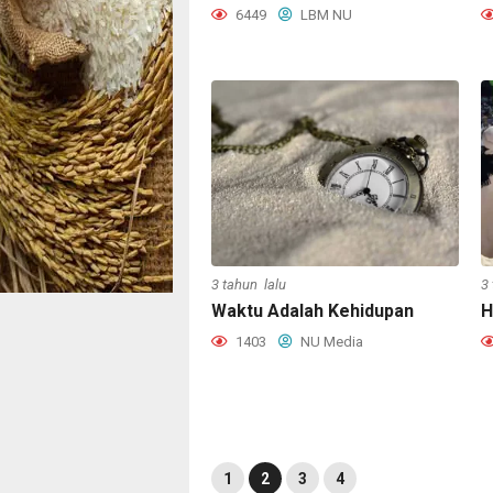
6449
LBM NU
3 tahun lalu
3
Waktu Adalah Kehidupan
H
1403
NU Media
1
2
3
4