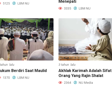
Menepati
5125
LBM NU
3335
LBM NU
 tahun lalu
3 tahun lalu
ukum Berdiri Saat Maulid
Akhlak Karimah Adalah Sifat
Orang Yang Rajin Shalat
1370
LBM NU
2364
NU Media