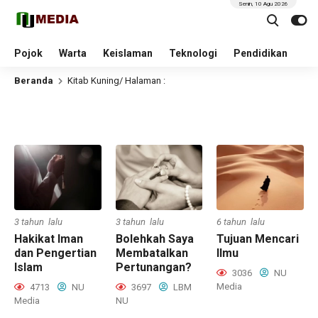
Senin, 10 Agu 2026
Pojok
Warta
Keislaman
Teknologi
Pendidikan
Beranda
Kitab Kuning
/ Halaman :
3 tahun lalu
3 tahun lalu
6 tahun lalu
Hakikat Iman
Bolehkah Saya
Tujuan Mencari
dan Pengertian
Membatalkan
Ilmu
Islam
Pertunangan?
3036
NU
Media
4713
NU
3697
LBM
Media
NU