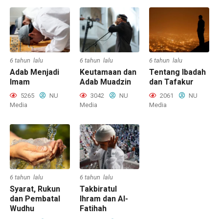
6 tahun lalu
6 tahun lalu
6 tahun lalu
Adab Menjadi
Keutamaan dan
Tentang Ibadah
Imam
Adab Muadzin
dan Tafakur
5265
NU
3042
NU
2061
NU
Media
Media
Media
6 tahun lalu
6 tahun lalu
Syarat, Rukun
Takbiratul
dan Pembatal
Ihram dan Al-
Wudhu
Fatihah