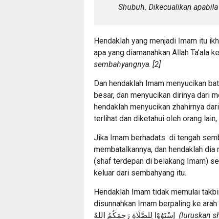
Shubuh. Dikecualikan apabila
Hendaklah yang menjadi Imam itu ikh
apa yang diamanahkan Allah Ta’ala 
sembahyangnya
.
[2]
Dan hendaklah Imam menyucikan bath
besar, dan menyucikan dirinya dari 
hendaklah menyucikan zhahirnya dari 
terlihat dan diketahui oleh orang lain,
Jika Imam berhadats di tengah semb
membatalkannya, dan hendaklah dia
(shaf terdepan di belakang Imam) sebagai Imam pengg
keluar dari sembahyang itu.
Hendaklah Imam tidak memulai takbi
disunnahkan Imam berpaling ke arah 
إِسْتَوُوْا لِلصَّلَاةِ رَحِمَكُمُ اللهُ
(luruskan 