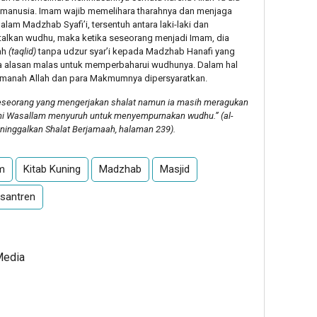
 manusia. Imam wajib memelihara tharahnya dan menjaga
lam Madzhab Syafi’i, tersentuh antara laki-laki dan
kan wudhu, maka ketika seseorang menjadi Imam, dia
ah
(taqlid)
tanpa udzur syar’i kepada Madzhab Hanafi yang
a alasan malas untuk memperbaharui wudhunya. Dalam hal
 amanah Allah dan para Makmumnya dipersyaratkan.
seseorang yang mengerjakan shalat namun ia masih meragukan
aihi Wasallam menyuruh untuk menyempurnakan wudhu.” (al-
inggalkan Shalat Berjamaah, halaman 239).
m
Kitab Kuning
Madzhab
Masjid
santren
Media