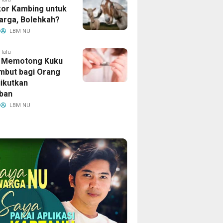
kor Kambing untuk
arga, Bolehkah?
LBM NU
 lalu
 Memotong Kuku
mbut bagi Orang
iikutkan
ban
LBM NU