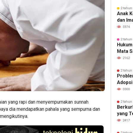
2 tahun
Anak K
dan Im
5974
2 tahun
Hukum
Mata S
2162
2 tahun
Proble
Adopsi
3300
ian yang rapi dan menyempurnakan sunnah
2 tahun
Berkur
supaya dia mendapatkan pahala yang sempurna dan
yang T
mengikutinya.
2417
2 tahun