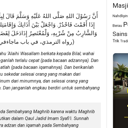
Masj
أَنَّ رَسُوْلَ اللهِ صَلَّى اللهُ عَلَيْهِ وَسَلَّمَ قَالَ لِبِلَال
Nahdliyin
P
إِذَا أَقَمْتَ فَاحْدُرْ. وَاجْعَلْ بَيْنَ أَذَانِكَ وَإِقَامَتِ،
Berau
وَالشَّارِبُ مِنْ شُرْبِهِ، وَلْمُعْتَصِرُ إِذَادَخَلَ لِقَضَاءِ.
Sains
رواه الترمذي، في باب ماجاءفي)
Trik
Trad
hu ‘Alaihi Wasallam berkata kepada Bilal; wahai
nganlah terlalu cepat (pada bacaan adzannya). Dan
atlah (pada bacaan iqamahnya). Dan berikanlah
u sekedar selesai orang yang makan dari
inum dari minumnya, dan selesai orang yang
. Dan janganlah engkau berdiri untuk sembahyang
ada Sembahyang Maghrib karena waktu Maghrib
butkan dalam Qaul Jadid Imam Syafi’i. Sunnah
ara adzan dan iqamah pada Sembahyang