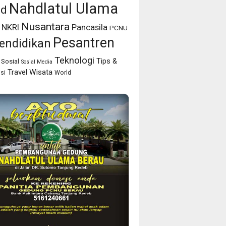
Nahdlatul Ulama
id
Nusantara
NKRI
Pancasila
PCNU
Pesantren
endidikan
Teknologi
Tips &
Sosial
Sosial Media
Travel
Wisata
isi
World