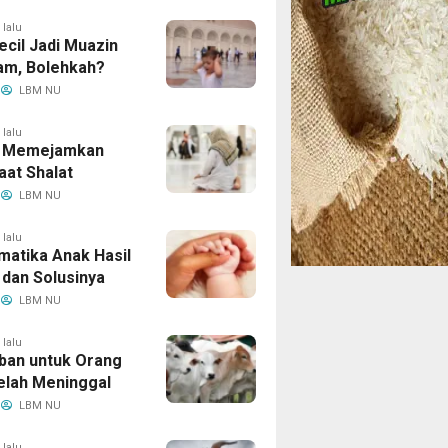
 lalu
ecil Jadi Muazin
am, Bolehkah?
LBM NU
 lalu
 Memejamkan
aat Shalat
LBM NU
 lalu
matika Anak Hasil
 dan Solusinya
LBM NU
 lalu
ban untuk Orang
elah Meninggal
LBM NU
 lalu