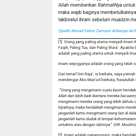
Allah memberikan RahmatNya untuk 
maka wajib baginya membetulkannya.
takbiratul ihram sebelum muadzin m
(Syeikh Ahmad Fahmi Zamzam Al-Banjari An-
[1] Orang yang paling utama menjadi Imam itu
Faqih, Paling Tua, dan Paling Wara’. Apabila
adalah yang paling utama untuk menjadi Ima
Imam seyogyanya adalah orang yang telah se
Dari Ismai’l bin Raja’, ia berkata, saya per
mendengar Abu Mas’ud berkata, Rasulullah S
“Orang yang mengimami suatu kaum hendaklah
Allah dan lebih baik diantara mereka bacaan
mengimami mereka orang yang lebih dahulu di
hijrahnya, maka hendaklah mengimami mereka
janganlah kamu mengimami orang lain di dal
janganlah kamu duduk di tempat kehormatann
untukmu atau dengan idzinnya”. (HR. Muslim)
[2] Imam adalah penanggung, maka hendakla