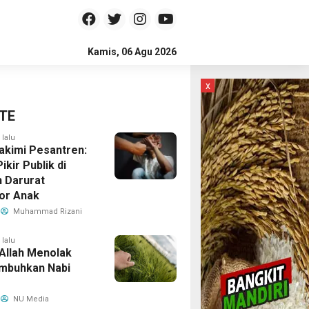
Kamis, 06 Agu 2026
x
TE
 lalu
kimi Pesantren:
ikir Publik di
 Darurat
or Anak
Muhammad Rizani
 lalu
 Allah Menolak
mbuhkan Nabi
NU Media