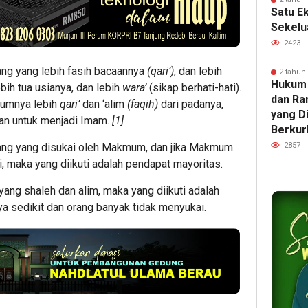
Satu E
Sekelu
2423
ang yang lebih fasih bacaannya
(qari’)
, dan lebih
2 tahun
Hukum
ebih tua usianya, dan lebih
wara’
(sikap berhati-hati).
dan Ra
mumnya lebih
qari’
dan ‘alim
(faqih)
dari padanya,
yang D
ggan untuk menjadi Imam.
[1]
Berkur
2857
rang yang disukai oleh Makmum, dan jika Makmum
, maka yang diikuti adalah pendapat mayoritas.
ang shaleh dan alim, maka yang diikuti adalah
a sedikit dan orang banyak tidak menyukai.