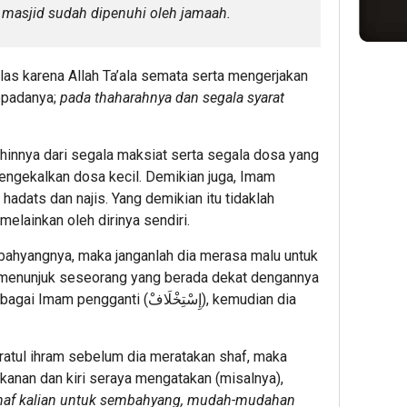
 masjid sudah dipenuhi oleh jamaah.
las karena Allah Ta’ala semata serta mengerjakan
kepadanya;
pada thaharahnya dan segala syarat
innya dari segala maksiat serta segala dosa yang
mengekalkan dosa kecil. Demikian juga, Imam
hadats dan najis. Yang demikian itu tidaklah
 melainkan oleh dirinya sendiri.
ahyangnya, maka janganlah dia merasa malu untuk
 menunjuk seseorang yang berada dekat dengannya
anti (إِسْتِخْلَافْ), kemudian dia
ratul ihram sebelum dia meratakan shaf, maka
kanan dan kiri seraya mengatakan (misalnya),
shaf kalian untuk sembahyang, mudah-mudahan