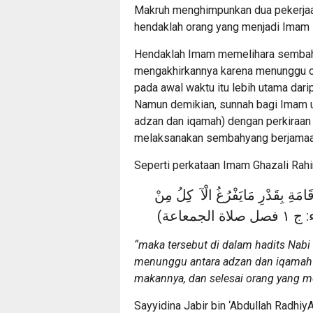
Makruh menghimpunkan dua pekerjaa
hendaklah orang yang menjadi Imam 
Hendaklah Imam memelihara sembah
mengakhirkannya karena menunggu o
pada awal waktu itu lebih utama dar
Namun demikian, sunnah bagi Imam u
adzan dan iqamah) dengan perkiraan
melaksanakan sembahyang berjamaa
Seperti perkataan Imam Ghazali Rahim
إِقَامَةِ بِقَدْرِ مَايَفْرُغُ الْآ كِلُ مِنْ
(اة الجمعاعة
“maka tersebut di dalam hadits Nabi 
menunggu antara adzan dan iqamah i
makannya, dan selesai orang yang m
Sayyidina Jabir bin ‘Abdullah Radhiy