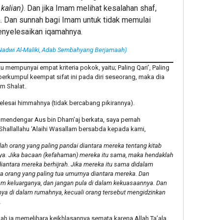
kalian)
. Dan jika Imam melihat kesalahan shaf,
 Dan sunnah bagi Imam untuk tidak memulai
enyelesaikan iqamahnya.
Nadwi Al-Maliki, Adab Sembahyang Berjamaah)
 mempunyai empat kriteria pokok, yaitu; Paling Qari’, Paling
 berkumpul keempat sifat ini pada diri seseorang, maka dia
m Shalat.
lesai himmahnya (tidak bercabang pikirannya).
nah mendengar Aus bin Dham’aj berkata, saya pernah
hallallahu ‘Alaihi Wasallam bersabda kepada kami,
 orang yang paling pandai diantara mereka tentang kitab
nya. Jika bacaan (kefahaman) mereka itu sama, maka hendaklah
antara mereka berhijrah. Jika mereka itu sama didalam
 orang yang paling tua umurnya diantara mereka. Dan
am keluarganya, dan jangan pula di dalam kekuasaannya. Dan
ya di dalam rumahnya, kecuali orang tersebut mengidzinkan
.
h ia memelihara keikhlasannya semata karena Allah Ta’ala