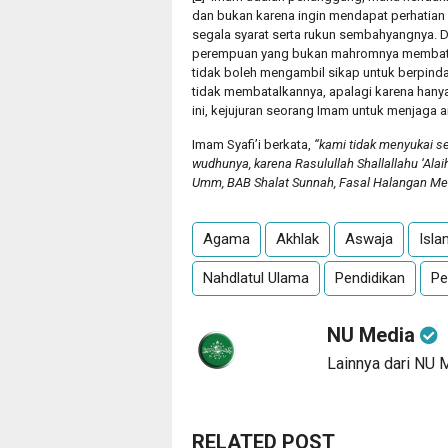
dan bukan karena ingin mendapat perhatian
segala syarat serta rukun sembahyangnya. Da
perempuan yang bukan mahromnya membatal
tidak boleh mengambil sikap untuk berpind
tidak membatalkannya, apalagi karena hany
ini, kejujuran seorang Imam untuk menjaga
Imam Syafi’i berkata,
“kami tidak menyukai 
wudhunya, karena Rasulullah Shallallahu ‘Al
Umm, BAB Shalat Sunnah, Fasal Halangan Men
Agama
Akhlak
Aswaja
Isla
Nahdlatul Ulama
Pendidikan
Pe
NU Media
Lainnya dari NU 
RELATED POST