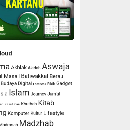
loud
Aswaja
ma
Akhlak
Akidah
Batiwakkal
l Masail
Berau
Budaya
Digital
Gadget
Fikih
Facebook
Islam
sia
Jum'at
Journey
Kitab
Khutbah
an
Kesehatan
ng
Lifestyle
Komputer
Kultur
Madzhab
Madrasah