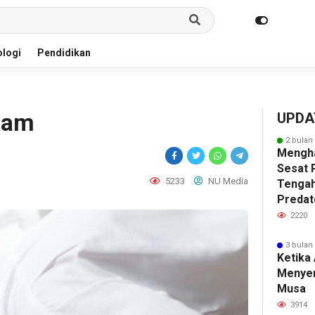
logi
Pendidikan
mam
UPDA
2 bulan
Mengha
Sesat P
5233
NU Media
Tengah
Predat
2220
3 bulan
Ketika
Menye
Musa
3914