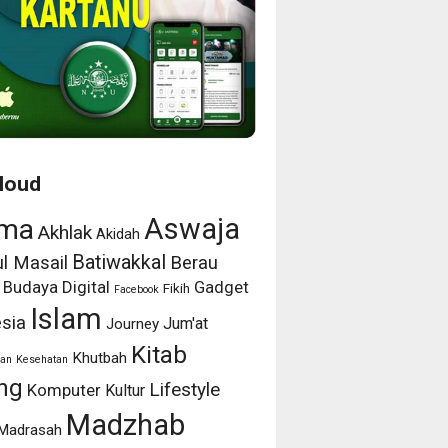
loud
Aswaja
ma
Akhlak
Akidah
Batiwakkal
l Masail
Berau
Budaya
Digital
Gadget
Fikih
Facebook
Islam
sia
Jum'at
Journey
Kitab
Khutbah
an
Kesehatan
ng
Lifestyle
Komputer
Kultur
Madzhab
Madrasah