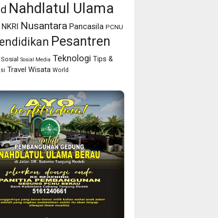
Nahdlatul Ulama
id
Nusantara
NKRI
Pancasila
PCNU
Pesantren
endidikan
Teknologi
Tips &
Sosial
Sosial Media
Travel
Wisata
isi
World