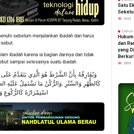
Satu E
Sekelu
2423
2 tahun
penuhi sebelum menjalankan ibadah dan harus
Hukum
rsebut.
dan Ra
yang D
lam ibadah karena ia bagian darinya dan tidak
Berkur
sebut sampai selesainya suatu ibadah.
2859
وَيُفَارِقُهُ بِأَنَّ الشَّرْطَ هُوَ الَّذِي يَتَقَدَّمُ عَلَى
كَالطُّهْرِ وَالسِّتْرِ .وَالرُّكْنُ مَا تَشْتَمِلُ عَلَيْهِ الصّ
اسْتِمْرَارُهُ كَالرُّكُوعِ و