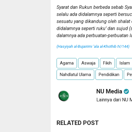
Syarat dan Rukun berbeda sebab Syar
selalu ada didalamnya seperti bers
sesuatu yang dikandung oleh shalat d
didalamnya seperti ruku’ dan sujud (s
dalamnya ada perbuatan-perbuatan lai
(Hasyiyah al-Bujairimi ‘ala al-Khothib IV/144)
Agama
Aswaja
Fikih
Islam
Nahdlatul Ulama
Pendidikan
Pe
NU Media
Lainnya dari NU 
RELATED POST