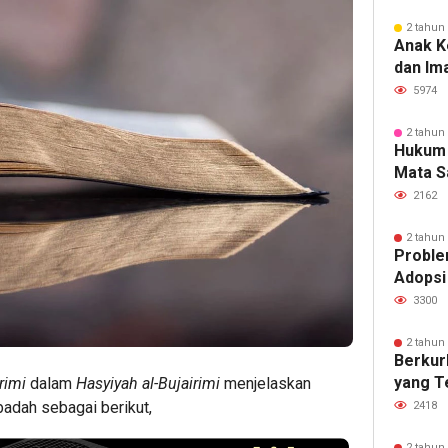
2 tahun
Anak K
dan Im
5974
2 tahun
Hukum
Mata S
2162
2 tahun
Proble
Adopsi
3300
2 tahun
Berkur
yang T
rimi
dalam
Hasyiyah al-Bujairimi
menjelaskan
adah sebagai berikut,
2418
2 tahun