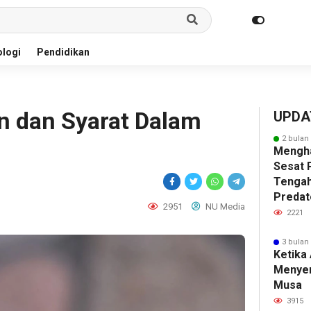
logi
Pendidikan
 dan Syarat Dalam
UPDA
2 bulan
Mengha
Sesat P
Tengah
Predat
2951
NU Media
2221
3 bulan
Ketika
Menye
Musa
3915