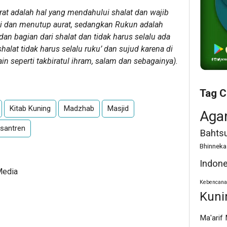
at adalah hal yang mendahului shalat dan wajib
uci dan menutup aurat, sedangkan Rukun adalah
an bagian dari shalat dan tidak harus selalu ada
halat tidak harus selalu ruku’ dan sujud karena di
n seperti takbiratul ihram, salam dan sebagainya).
Tag C
Kitab Kuning
Madzhab
Masjid
Aga
santren
Bahtsu
Bhinneka
Indone
Media
Kebencana
Kuni
Ma'arif