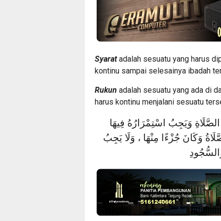
Syarat
adalah sesuatu yang harus di
kontinu sampai selesainya ibadah te
Rukun
adalah sesuatu yang ada di da
harus kontinu menjalani sesuatu ter
 الصَّلَاةِ وَيَجِبُ اسْتِمْرَارُهُ فِيهَا
َلَاةُ وَكَانَ جُزْءًا مِنْهَا ، وَلَا يَجِبُ
َالسُّجُودِ