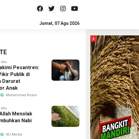
Jumat, 07 Agu 2026
x
TE
 lalu
kimi Pesantren:
ikir Publik di
 Darurat
or Anak
Muhammad Rizani
 lalu
 Allah Menolak
mbuhkan Nabi
NU Media