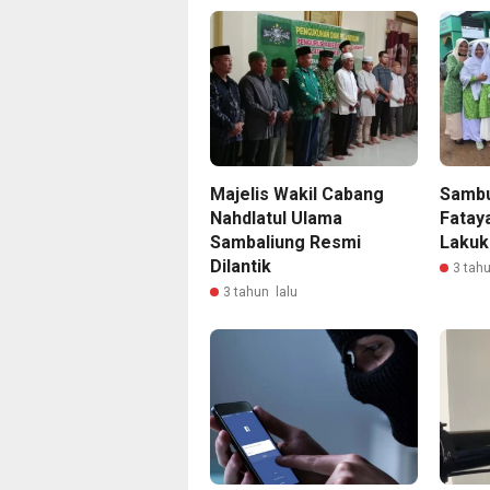
Majelis Wakil Cabang
Sambu
Nahdlatul Ulama
Fatay
Sambaliung Resmi
Lakuk
Dilantik
3 tahu
3 tahun lalu