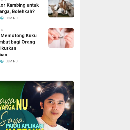
kor Kambing untuk
arga, Bolehkah?
LBM NU
 lalu
 Memotong Kuku
mbut bagi Orang
iikutkan
ban
LBM NU