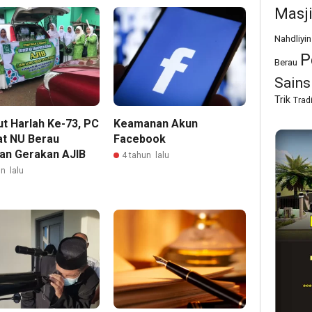
Masj
Nahdliyin
P
Berau
Sains
Trik
Trad
t Harlah Ke-73, PC
Keamanan Akun
at NU Berau
Facebook
an Gerakan AJIB
4 tahun lalu
n lalu