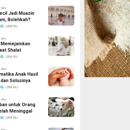
 lalu
ecil Jadi Muazin
am, Bolehkah?
LBM NU
 lalu
 Memejamkan
aat Shalat
LBM NU
 lalu
matika Anak Hasil
 dan Solusinya
LBM NU
 lalu
ban untuk Orang
elah Meninggal
LBM NU
 lalu